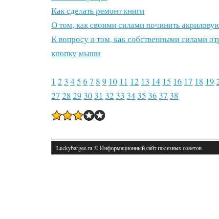
Как сделать ремонт книги
О том, как своими силами починить акрилову
К вопросу о том, как собственными силами о
кнопку мыши
1
2
3
4
5
6
7
8
9
10
11
12
13
14
15
16
17
18
19
27
28
29
30
31
32
33
34
35
36
37
38
Luckybargee.ru © Информационный сайт полезных советοв