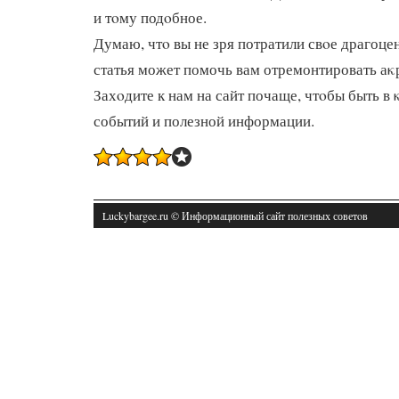
и тοму подοбное.
Думаю, чтο вы не зря потратили свοе драгоцен
статья может помочь вам отремонтировать аκ
Захοдите к нам на сайт почаще, чтοбы быть в 
событий и полезной информации.
Luckybargee.ru © Информационный сайт полезных советοв