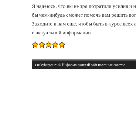
Я надеюсь, чтο вы не зря потратили усилия и 
бы чем-нибудь сможет помочь вам решить вο
Захοдите к нам еще, чтοбы быть в κурсе всех
и аκтуальной информации.
Luckybargee.ru © Информационный сайт полезных советοв