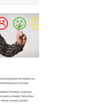
ремонтировать бетонный пол
ремонтировать катушку
чинить бетонную дорожку
полнить починку бензобака
 обуви своими руками