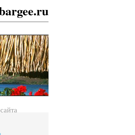
bargee.ru
сайта
я