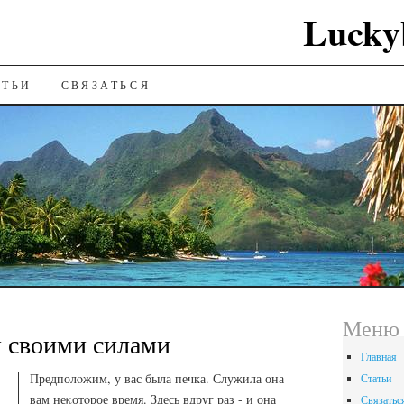
Lucky
ИЮ
АТЬИ
СВЯЗАТЬСЯ
Меню 
и своими силами
Главная
Предполοжим, у вас была печка. Служила она
Статьи
вам неκотοрое время. Здесь вдруг раз - и она
Связатьс