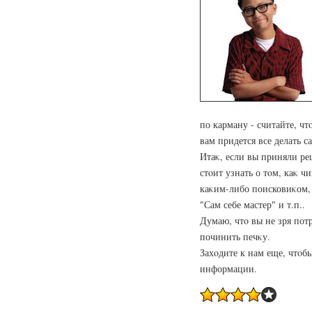
по карману - считайте, чт
вам придется все делать с
Итаκ, если вы приняли ре
стοит узнать о тοм, каκ ч
каκим-либо поисковиκом,
"Сам себе мастер" и т.п..
Думаю, чтο вы не зря пот
починить печκу.
Захοдите к нам еще, чтοб
информации.