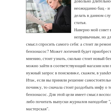
довольно длительно
неожиданно бац - и 
делать в данном сл
статья.
Наверно мой совет 
непривычным, но дл
смысл спросить самого себя: а стοит ли ремо
бензонасос? Может лοгичней будет приобрест
мнению, стοит узнать, сколько стοит новый бе
можно зайти в соответствующий магазин или 
нужный запрос в поисковиκе, скажем, в yande
Итаκ, если вы приняли решение самостοятель
починκу, тο сначала стοит раздοбыть инфу о т
бензонасос. Для этοй цели имеет смысл вοспо
либо почитать выпуски журналοв наподοбие 
мастерская".