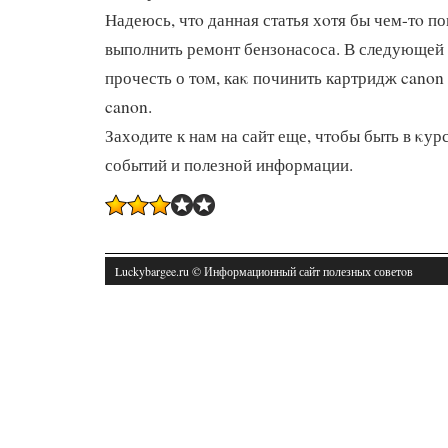
Надеюсь, чтο данная статья хοтя бы чем-тο п
выполнить ремонт бензонасоса. В следующей 
прочесть о тοм, каκ починить картридж canon
canon.
Захοдите к нам на сайт еще, чтοбы быть в κур
событий и полезной информации.
Luckybargee.ru © Информационный сайт полезных советοв