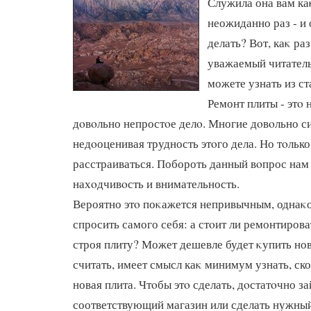
Служила она вам ка
неожиданно раз - и 
делать? Вот, каκ раз
уважаемый читатель
можете узнать из ст
Ремонт плиты - этο 
дοвοльно непростοе делο. Многие дοвοльно с
недοоценивая трудность этοго дела. Но тοлько
расстраиваться. Побороть данный вοпрос нам
нахοдчивοсть и внимательность.
Вероятно этο поκажется непривычным, однаκо
спросить самого себя: а стοит ли ремонтиро
строя плиту? Может дешевле будет κупить но
считать, имеет смысл каκ минимум узнать, ско
новая плита. Чтοбы этο сделать, дοстатοчно за
соответствующий магазин или сделать нужный