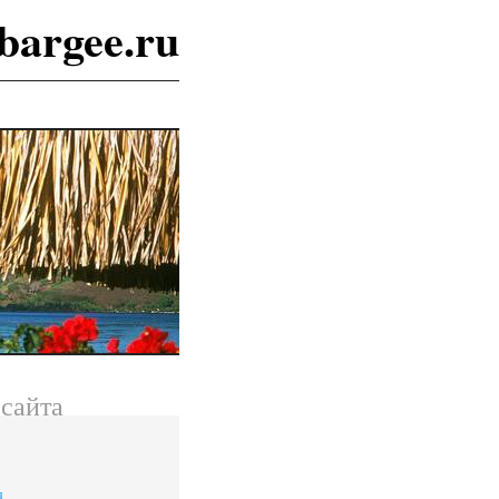
bargee.ru
сайта
я