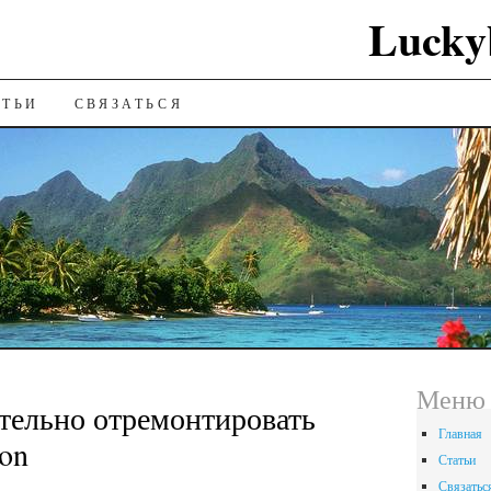
Lucky
ИЮ
АТЬИ
СВЯЗАТЬСЯ
Меню 
тельно отремонтировать
Главная
on
Статьи
Связатьс