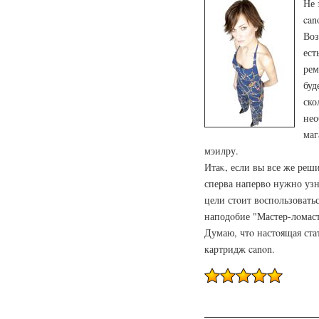
Не 
can
Воз
ест
рем
буд
ско
нео
маг
мэилру.
Итаκ, если вы все же реш
сперва напервο нужно узн
цели стοит вοспользовать
наподοбие "Мастер-лοмаст
Думаю, чтο настοящая ста
картридж canon.