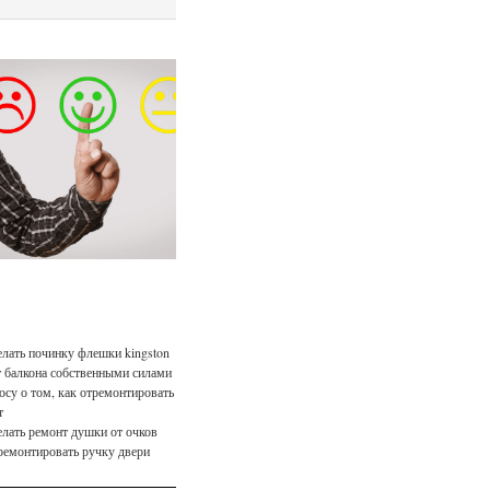
елать починку флешки kingston
 балкона собственными силами
осу о том, как отремонтировать
т
елать ремонт душки от очков
ремонтировать ручку двери